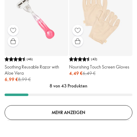
(
46
)
(
42
)
Soothing Reusable Razor with
Nourishing Touch Screen Gloves
Aloe Vera
4,49 €
6,49 €
6,99 €
8,99 €
8 von 43 Produkten
MEHR ANZEIGEN