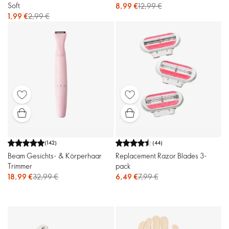
Soft
8,99 €
12,99 €
1,99 €
2,99 €
(
142
)
(
44
)
Beam Gesichts- & Körperhaar
Replacement Razor Blades 3-
Trimmer
pack
18,99 €
32,99 €
6,49 €
7,99 €