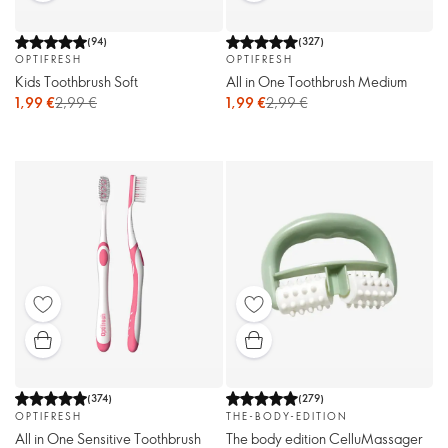
(
94
)
(
327
)
OPTIFRESH
OPTIFRESH
Kids Toothbrush Soft
All in One Toothbrush Medium
1,99 €
2,99 €
1,99 €
2,99 €
(
374
)
(
279
)
OPTIFRESH
THE-BODY-EDITION
All in One Sensitive Toothbrush
The body edition CelluMassager