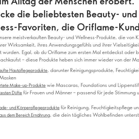
 im Alltag der Menschen erobert.
cke die beliebtesten Beauty- und
ess-Favoriten, die Oriflame-Kund
ereichen Hautpflege, Make-up, D
nsere meistverkauften Beauty- und Wellness-Produkte, die von 
rer Wirksamkeit, ihres Anwendungsgefühls und ihrer Vielseitigkei
 Körper sowie Ernährung lieben.
 wurden. Egal, ob du Oriflame zum ersten Mal entdeckst oder 
nachkaufst – diese Produkte heben sich immer wieder von der M
lassiger Mascara und legendärer
, darunter Reinigungsprodukte, Feuchtigke
aufte Hautpflegeprodukte
flege bis hin zu unverwechselba
 Masken
wie Mascaras, Foundations und Lippenstif
tete Make-up-Produkte
n und Wellness-Essentials – das s
für Frauen und Männer – passend für jede Stimmung 
testen Düfte
rodukte, zu denen die Kunden im
für Reinigung, Feuchtigkeitspflege un
Bade- und Körperpflegeprodukte
, die dein tägliches Wohlbefinden unters
r zurückkehren.
 aus dem Bereich Ernährung