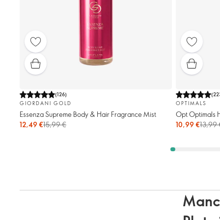
(
126
)
(
22
GIORDANI GOLD
OPTIMALS
Essenza Supreme Body & Hair Fragrance Mist
Opt Optimals H
12,49 €
15,99 €
10,99 €
13,99 
Manch