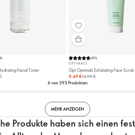
3
)
(
211
)
OPTIMALS
ydrating Facial Toner
Opt Optimals Exfoliating Face Scrub
€
9,49 €
13,99 €
6 von 393 Produkten
MEHR ANZEIGEN
e Produkte haben sich einen fes