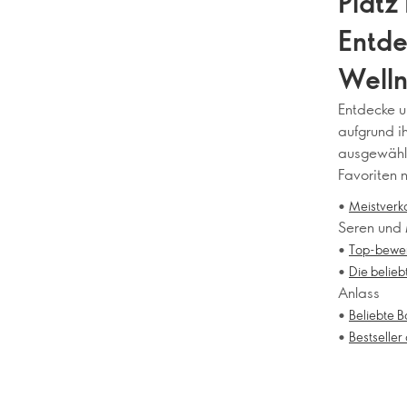
Platz
Entde
Welln
den B
Entdecke u
aufgrund ih
Bad &
ausgewählt
Favoriten 
erstk
•
Meistverk
Hautp
Seren und
•
Top-bewer
Düfte
•
Die belieb
Anlass
die P
•
Beliebte 
•
wiede
Bestseller