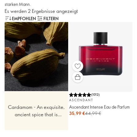
starken Mann.
Es werden 2 Ergebnisse angezeigt
EMPFOHLEN
FILTERN
(
1012
)
ASCENDANT
Cardamom - An exquisite,
Ascendant Intense Eau de Parfum
35,99 €
44,99 €
ancient spice that is
inherently masculine.