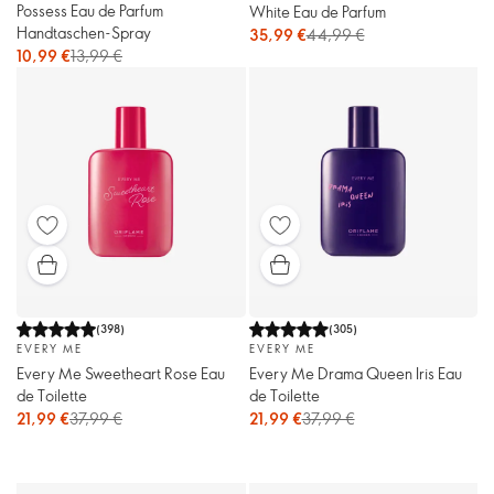
Possess Eau de Parfum
White Eau de Parfum
Handtaschen-Spray
35,99 €
44,99 €
10,99 €
13,99 €
(
398
)
(
305
)
EVERY ME
EVERY ME
Every Me Sweetheart Rose Eau
Every Me Drama Queen Iris Eau
de Toilette
de Toilette
21,99 €
37,99 €
21,99 €
37,99 €