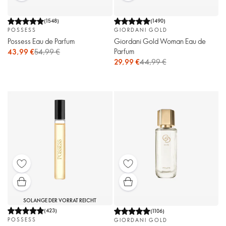
(
1548
)
(
1490
)
POSSESS
GIORDANI GOLD
Possess Eau de Parfum
Giordani Gold Woman Eau de
Parfum
43,99 €
54,99 €
29,99 €
44,99 €
SOLANGE DER VORRAT REICHT
(
423
)
(
1106
)
POSSESS
GIORDANI GOLD