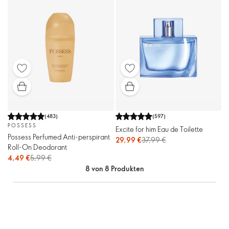
(
483
)
(
597
)
POSSESS
Excite for him Eau de Toilette
Possess Perfumed Anti-perspirant
29,99 €
37,99 €
Roll-On Deodorant
4,49 €
5,99 €
8 von 8 Produkten