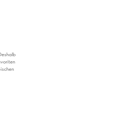
 Deshalb
voriten
pischen