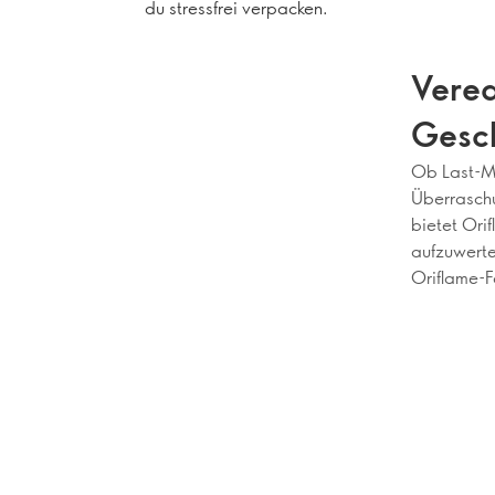
du stressfrei verpacken.
Vered
Gesc
Ob Last-Mi
Überraschu
bietet Ori
aufzuwerte
Oriflame-F