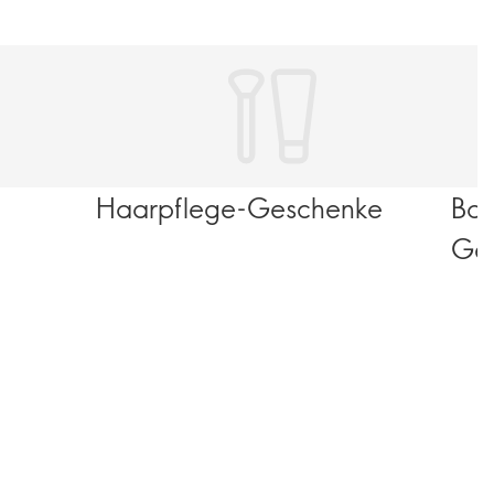
Haarpflege-Geschenke
Bad
Ge