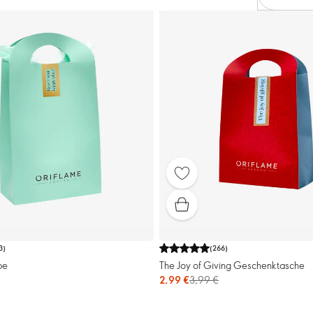
3
)
(
266
)
pe
The Joy of Giving Geschenktasche
2,99 €
3,99 €