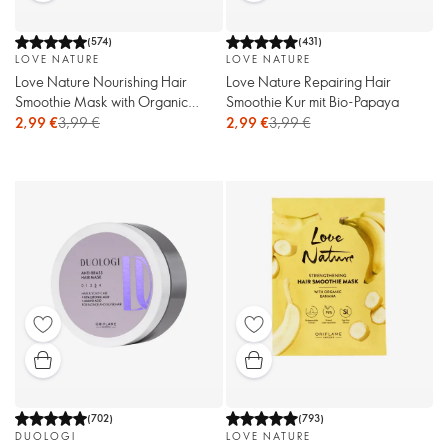
(
574
)
(
431
)
LOVE NATURE
LOVE NATURE
Love Nature Nourishing Hair
Love Nature Repairing Hair
Smoothie Mask with Organic
Smoothie Kur mit Bio-Papaya
Avocado
2,99 €
3,99 €
2,99 €
3,99 €
(
702
)
(
793
)
DUOLOGI
LOVE NATURE