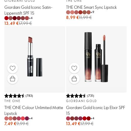
GIORDANI GOLD
THE ONE
Giordani Gold Iconic Satin-
THE ONE Smart Sync Lipstick
+
9
Lippenstift SPF 15
8,99 €
11,99 €
+
4
13,49 €
17,99 €
(
783
)
(
731
)
THE ONE
GIORDANI GOLD
THE ONE Colour Unlimited Matte
Giordani Gold Iconic Lip Elixir SPF
Lipstick
15
+
4
+
4
7,49 €
9,99 €
13,49 €
17,99 €