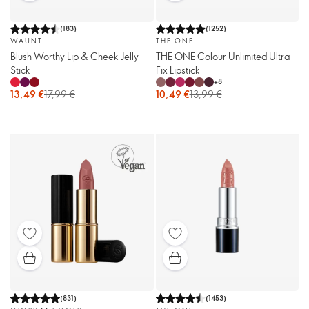
(
183
)
(
1252
)
WAUNT
THE ONE
Blush Worthy Lip & Cheek Jelly
THE ONE Colour Unlimited Ultra
Stick
Fix Lipstick
+
8
13,49 €
17,99 €
10,49 €
13,99 €
(
831
)
(
1453
)