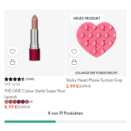
NEUES PRODUKT
SOLANGE DER VORRAT REICHT
(
1249
)
Sticky Heart Phone Suction Grip
THE ONE
2,99 €
3,99 €
THE ONE Colour Stylist Super Pout
Lipstick
+
4
8,99 €
11,99 €
8 von 19 Produkten