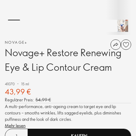
NOVAGE+
Novage+ Restore Renewing
Eye & Lip Contour Cream
41070
15 ml
43,99 €
Regulärer Preis:
54,99 €
A multi-performance, anti-ageing cream to target eye and lip
contours – smooths wrinkles, lifts sagged eyelids, plus diminishes
puffiness and the look of dark circles.
Mehr lesen
KAUFEN