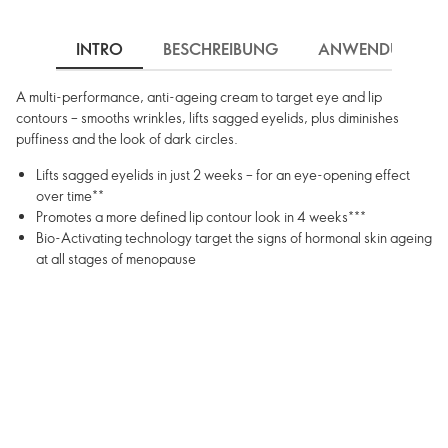
INTRO
BESCHREIBUNG
ANWENDUNG
A multi-performance, anti-ageing cream to target eye and lip
contours – smooths wrinkles, lifts sagged eyelids, plus diminishes
puffiness and the look of dark circles.
Lifts sagged eyelids in just 2 weeks – for an eye-opening effect
over time**
Promotes a more defined lip contour look in 4 weeks***
Bio-Activating technology target the signs of hormonal skin ageing
at all stages of menopause