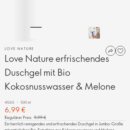
LOVE NATURE
Love Nature erfrischendes
Duschgel mit Bio
Kokosnusswasser & Melone
41265
500 ml
6,99 €
Regulärer Preis:
9,99 €
Ein herrlich reinigendes und erfrischendes Duschgel in Jumbo-Größe
mit natürlichen Bio-Extrakten aus Kokosnusswasser und Melone.