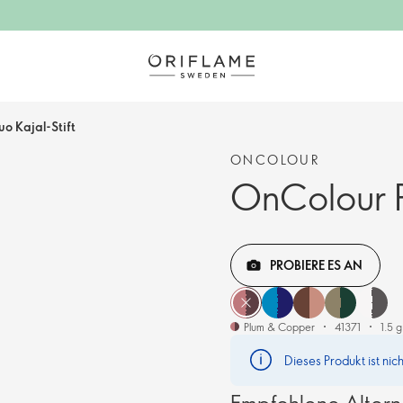
o Kajal-Stift
ONCOLOUR
OnColour P
PROBIERE ES AN
Plum & Copper
41371
1.5 g
Dieses Produkt ist nic
Empfohlene Altern