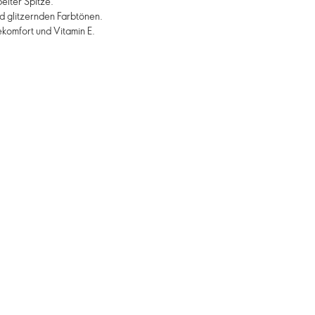
elter Spitze.
 glitzernden Farbtönen.
omfort und Vitamin E.