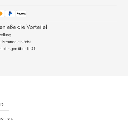
ieße die Vorteile!
tellung
 Freunde einlädst
stellungen über 150 €
ND
 können.