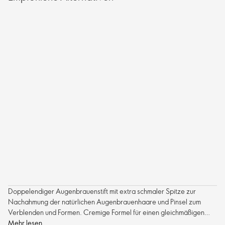
Doppelendiger Augenbrauenstift mit extra schmaler Spitze zur
Nachahmung der natürlichen Augenbrauenhaare und Pinsel zum
Verblenden und Formen. Cremige Formel für einen gleichmäßigen
Auftrag. Entwickelt für lang anhaltenden Halt.
Mehr lesen