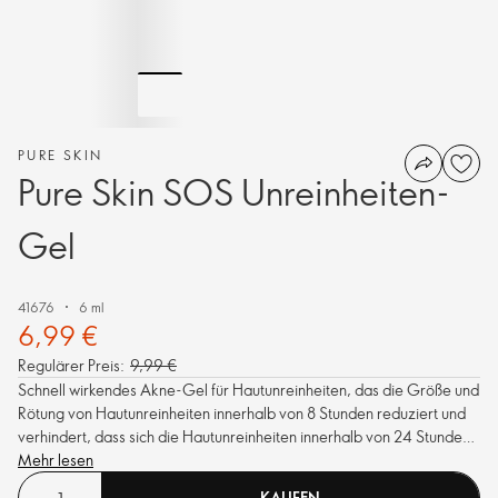
PURE SKIN
Pure Skin SOS Unreinheiten-
Gel
41676
6 ml
6,99 €
Regulärer Preis:
9,99 €
Schnell wirkendes Akne-Gel für Hautunreinheiten, das die Größe und
Rötung von Hautunreinheiten innerhalb von 8 Stunden reduziert und
verhindert, dass sich die Hautunreinheiten innerhalb von 24 Stunden
verschlimmern.
Mehr lesen
KAUFEN