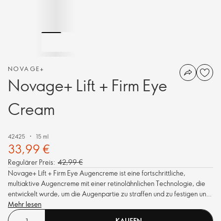
NOVAGE+
Novage+ Lift + Firm Eye
Cream
42425
15 ml
33,99 €
Regulärer Preis:
42,99 €
Novage+ Lift + Firm Eye Augencreme ist eine fortschrittliche,
multiaktive Augencreme mit einer retinolähnlichen Technologie, die
entwickelt wurde, um die Augenpartie zu straffen und zu festigen und
gleichzeitig Falten und Anzeichen von Müdigkeit zu bekämpfen, um
Mehr lesen
ein erfrischtes, jugendlicheres und wacheres Aussehen zu erzielen.
KAUFEN