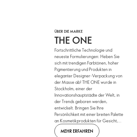
ÜBER DIE MARKE
THE ONE
Fortschrittliche Technologie und
neueste Formulierungen: Heben Sie
sich mit trendigen Farbtönen, hoher
Pigmentierung und Produkten in
eleganter Designer-Verpackung von
der Masse ab! THE ONE wurde in
Stockholm, einer der
Innovationshauptstädte der Welt, in
der Trends geboren werden,
entwickelt. Bringen Sie Ihre
Persönlichkeit mit einer breiten Palette
an Kosmetikprodukten für Gesicht,
Augen, Lippen und Nägel zum
MEHR ERFAHREN
Ausdruck. Stilvolle neue Farbtöne