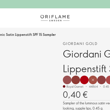
nic Satin Lippenstift SPF 15 Sampler
GIORDANI GOLD
Giordani G
Lippenstift
Royal Garnet
44864
0.45
0,40 €
Sampler of the luminous satin ve
looking, supple lips, 0.45 g.