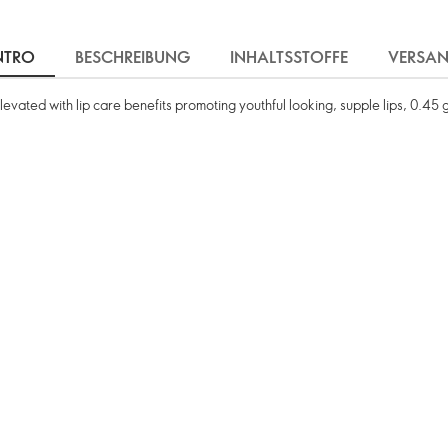
NTRO
BESCHREIBUNG
INHALTSSTOFFE
VERSA
levated with lip care benefits promoting youthful looking, supple lips, 0.45 