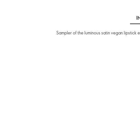
I
Sampler of the luminous satin vegan lipstick e