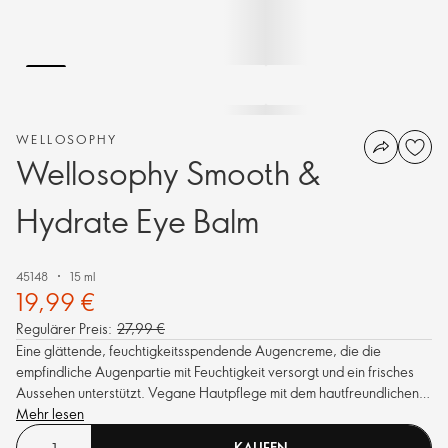
WELLOSOPHY
Wellosophy Smooth &
Hydrate Eye Balm
45148
15 ml
19,99 €
Regulärer Preis:
27,99 €
Eine glättende, feuchtigkeitsspendende Augencreme, die die
empfindliche Augenpartie mit Feuchtigkeit versorgt und ein frisches
Aussehen unterstützt. Vegane Hautpflege mit dem hautfreundlichen
Adaptogen Panax Ginseng und Niacinamid.
Mehr lesen
KAUFEN