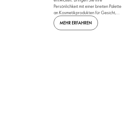
Persönlichkeit mit einer breiten Palette
an Kosmetikprodukten für Gesicht,
Augen, Lippen und Nägel zum
MEHR ERFAHREN
Ausdruck. Stilvolle neue Farbtöne
treffen auf innovative Formate. Bring.
It. On. On.