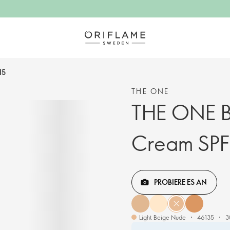
15
THE ONE
THE ONE B
Cream SPF
PROBIERE ES AN
Light Beige Nude
46135
3