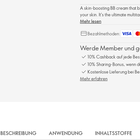
A skin-boosting BB cream that bl
your skin. It's the ultimate multi
Mehr lesen
Bezahlmethoden:
Werde Member und gen
10% Cashback auf jede Bes
10% Sharing-Bonus, wenn du
Kostenlose Lieferung bei Be
Mehr erfahren
BESCHREIBUNG
ANWENDUNG
INHALTSSTOFFE