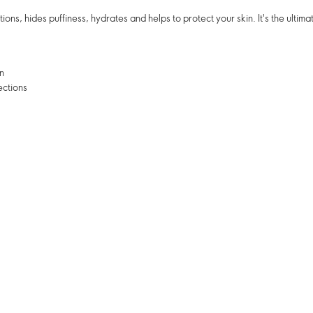
ons, hides puffiness, hydrates and helps to protect your skin. It's the ultima
n
ections