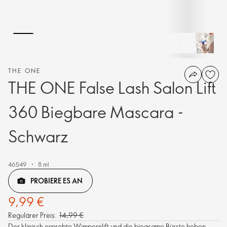
THE ONE
THE ONE False Lash Salon Lift
360 Biegbare Mascara -
Schwarz
46549
8 ml
PROBIERE ES AN
9,99 €
Regulärer Preis:
14,99 €
Der klinisch erprobte Wimpernlift und die biegsame Bürste heben