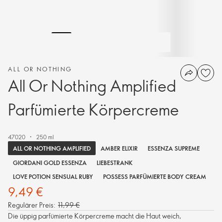
ALL OR NOTHING
All Or Nothing Amplified
Parfümierte Körpercreme
47020
250 ml
ALL OR NOTHING AMPLIFIED
AMBER ELIXIR
ESSENZA SUPREME
GIORDANI GOLD ESSENZA
LIEBESTRANK
LOVE POTION SENSUAL RUBY
POSSESS PARFÜMIERTE BODY CREAM
9,49 €
Regulärer Preis:
11,99 €
Die üppig parfümierte Körpercreme macht die Haut weich,