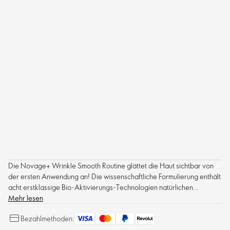
Die Novage+ Wrinkle Smooth Routine glättet die Haut sichtbar von
der ersten Anwendung an! Die wissenschaftliche Formulierung enthält
acht erstklassige Bio-Aktivierungs-Technologien natürlichen
Ursprungs, die zusammenwirken, um mehrere Zeichen der
Mehr lesen
Hautalterung zu bekämpfen, tiefe Falten deutlich zu reduzieren, feine
Bezahlmethoden:
Linien zu mildern und die Festigkeit der Haut zu verbessern - für eine