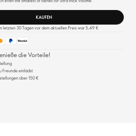
h even the smallest of lashes for ultra thick volume.
KAUFEN
en letzten 30 Tagen vor dem aktuellen Preis war 5,49 €
ieße die Vorteile!
tellung
 Freunde einlädst
stellungen über 150 €