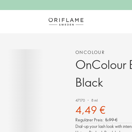
ONCOLOUR
OnColour B
Black
47170
8 ml
4,49 €
Regulärer Preis:
5,99 €
Dial-up your lash look with int