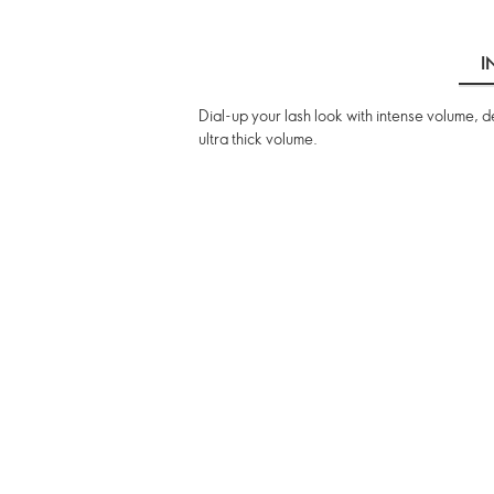
I
Dial-up your lash look with intense volume, 
ultra thick volume.