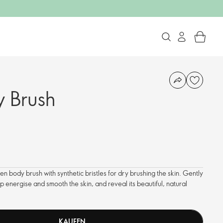
 Brush
en body brush with synthetic bristles for dry brushing the skin. Gently
p energise and smooth the skin, and reveal its beautiful, natural
KAUFEN