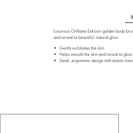
Luxurious Oriflame Exklusiv golden body brush
and reveal its beautiful, natural glow.
Gently exfoliates the skin
Helps smooth the skin and reveal its glow
Sleek, ergonomic design with elastic hand