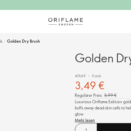
ls
/
Golden Dry Brush
Golden Dry
47669
0 stck
3,49 €
Regulärer Preis:
5,99 €
Luxurious Oriflame Exklusiv gold
buffs away dead skin cells to hel
glow.
Mehr lesen