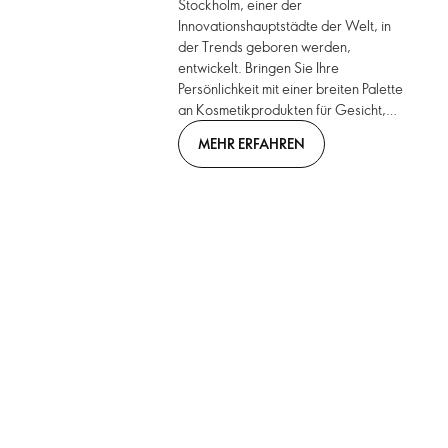
Stockholm, einer der
Innovationshauptstädte der Welt, in
der Trends geboren werden,
entwickelt. Bringen Sie Ihre
Persönlichkeit mit einer breiten Palette
an Kosmetikprodukten für Gesicht,
Augen, Lippen und Nägel zum
MEHR ERFAHREN
Ausdruck. Stilvolle neue Farbtöne
treffen auf innovative Formate. Bring.
It. On. On.