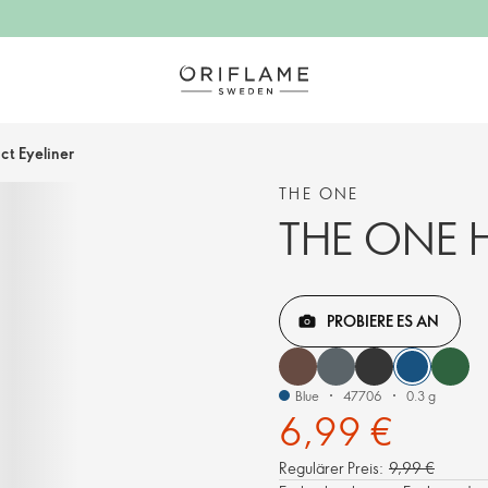
t Eyeliner
THE ONE
THE ONE Hi
PROBIERE ES AN
Blue
47706
0.3 g
6,99 €
Regulärer Preis:
9,99 €