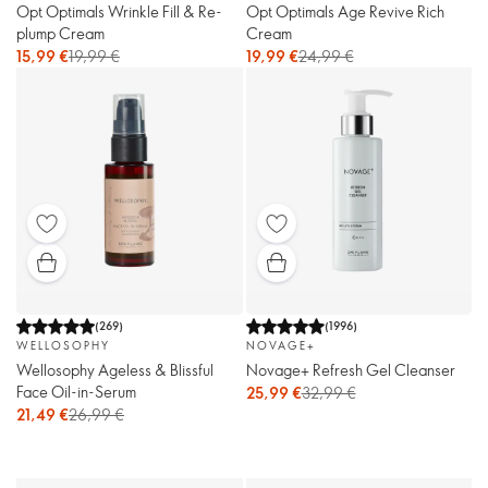
Opt Optimals Wrinkle Fill & Re-
Opt Optimals Age Revive Rich
plump Cream
Cream
15,99 €
19,99 €
19,99 €
24,99 €
(
269
)
(
1996
)
WELLOSOPHY
NOVAGE+
Wellosophy Ageless & Blissful
Novage+ Refresh Gel Cleanser
Face Oil-in-Serum
25,99 €
32,99 €
21,49 €
26,99 €