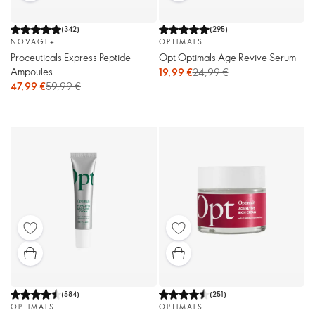
(
342
)
(
295
)
NOVAGE+
OPTIMALS
Proceuticals Express Peptide
Opt Optimals Age Revive Serum
Ampoules
19,99 €
24,99 €
47,99 €
59,99 €
(
584
)
(
251
)
OPTIMALS
OPTIMALS