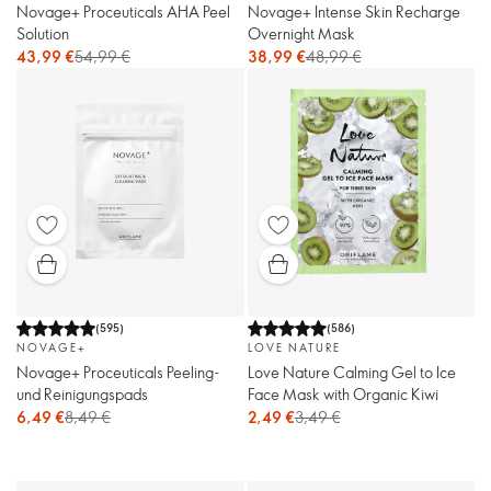
Novage+ Proceuticals AHA Peel
Novage+ Intense Skin Recharge
Solution
Overnight Mask
43,99 €
54,99 €
38,99 €
48,99 €
(
595
)
(
586
)
NOVAGE+
LOVE NATURE
Novage+ Proceuticals Peeling-
Love Nature Calming Gel to Ice
und Reinigungspads
Face Mask with Organic Kiwi
6,49 €
8,49 €
2,49 €
3,49 €