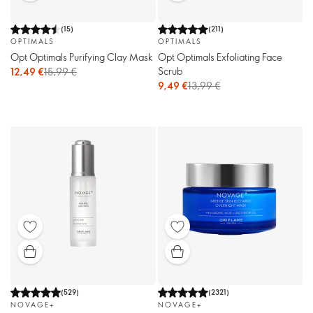
(
15
)
(
211
)
OPTIMALS
OPTIMALS
Opt Optimals Purifying Clay Mask
Opt Optimals Exfoliating Face
Scrub
12,49 €
15,99 €
9,49 €
13,99 €
(
529
)
(
2321
)
NOVAGE+
NOVAGE+