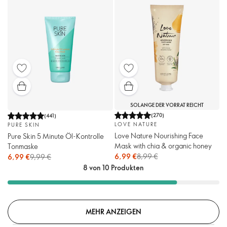
SOLANGE DER VORRAT REICHT
(
270
)
(
441
)
LOVE NATURE
PURE SKIN
Love Nature Nourishing Face
Pure Skin 5 Minute Öl-Kontrolle
Mask with chia & organic honey
Tonmaske
6,99 €
8,99 €
6,99 €
9,99 €
8 von 10 Produkten
MEHR ANZEIGEN