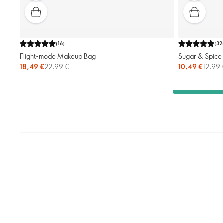
(
16
)
(
32
Flight-mode Makeup Bag
Sugar & Spic
18,49 €
22,99 €
10,49 €
12,99 