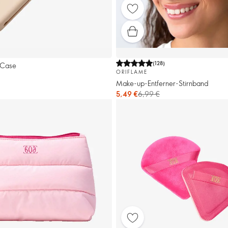
(
128
)
 Case
ORIFLAME
Make-up-Entferner-Stirnband
5,49 €
6,99 €