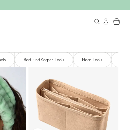
ools
Bad- und Körper-Tools
Haar-Tools
Nagel