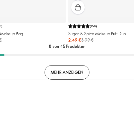
8
)
(
158
)
e Makeup Bag
Sugar & Spice Makeup Puff Duo
€
2,49 €
3,99 €
8 von 45 Produkten
MEHR ANZEIGEN