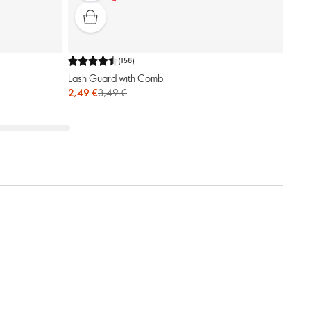
(
158
)
Lash Guard with Comb
2,49 €
3,49 €