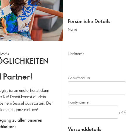
Persönliche Details
Name
FLAME
Nachname
ÖGLICHKEITEN
 Partner!
Geburtsdatum
egistrieren und erhältst dann
r Kit! Damit kannst du dein
Handynummer
inem Sessel aus starten. Der
flame ist ganz einfach!
Zugang zu allen unseren
hkeiten:
Versanddetails