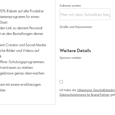
Adresse suchen
 20% Rabatt auf alle Produkte
Prämienprogramm für einen
Start.
Straße und Hausnummer
den Link zu deinem Personal
 an den Bestellungen deiner
ent Creator und Social Media
Weitere Details
iche Bilder und Videos auf
k.
Sponsor number
ffline-Schulungsprogrammen,
tvertrauen zu stärken.
Ergebnisse genau überwachen
eit mit einem erstklassigen
lan.
Ich habe die
Allgemeine Geschäftsbeding
Datenschutzhinweis für Brand Partner
gel