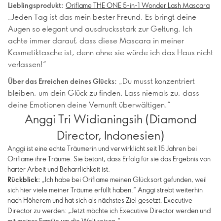
Lieblingsprodukt:
Oriflame THE ONE 5-in-1 Wonder Lash Mascara
„Jeden Tag ist das mein bester Freund. Es bringt deine
Augen so elegant und ausdrucksstark zur Geltung. Ich
achte immer darauf, dass diese Mascara in meiner
Kosmetiktasche ist, denn ohne sie würde ich das Haus nicht
verlassen!“
„Du musst konzentriert
Über das Erreichen deines Glücks:
bleiben, um dein Glück zu finden. Lass niemals zu, dass
deine Emotionen deine Vernunft überwältigen.“
Anggi Tri Widianingsih (Diamond
Director, Indonesien)
Anggi ist eine echte Träumerin und verwirklicht seit 15 Jahren bei
Oriflame ihre Träume. Sie betont, dass Erfolg für sie das Ergebnis von
harter Arbeit und Beharrlichkeit ist.
Rückblick:
„Ich habe bei Oriflame meinen Glücksort gefunden, weil
sich hier viele meiner Träume erfüllt haben.“ Anggi strebt weiterhin
nach Höherem und hat sich als nächstes Ziel gesetzt, Executive
Director zu werden: „Jetzt möchte ich Executive Director werden und
mit meiner Familie um die Welt reisen.“