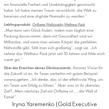
mir finanzielle Freiheit und Unabhängigkeit gewünscht
habe. Ich habe meinen Traum verwirklicht, die Welt zu
bereisen und eine digitale Nomadin zu werden.“
Lieblingsprodukt:
Oriflame Wellosophy Wellness Pack
„Man kann sein Glück finden, indem man täglich eine
Packung davon nimmt, denn mit Gesundheit sind wir
Millionäre, und wenn man seinem Körper die perfekten
Nährstoffe gibt, fühlt man sich großartig“, sagt sie. „Ich
nehme das Wellness Pack jetzt seit 10 Jahren und fühle mich
super gut.“
Auroras Vision für
Über das Erreichen deines Glückszustands:
die Zukunft ist es, ihr Team weiterhin mit gutem Beispiel
voranzugehen: „Ich denke, das ist der effektivste Weg, um
ein Team zum Erfolg zu führen.“ Aber was ist ihr oberstes
Ziel? „Mein nächstes Ziel mit Oriflame ist ... die Wall of
Fame!“
Iryna Yaremenko (Gold Executive