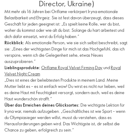
Director, Ukraine)
Mit mehr als 16 Jahren bei Oriflame verkörpert Iryna emotionale
Belastbarkeit und Ehrgeiz. Sie ist fest davon überzeugt, dass dieses
Geschäft für jeden geeignet ist: „Es spielt keine Rolle, wer du bist,
woher du kommst oder wie alt du bist. Solange du hart arbeitest und
dich dafür einsetzt, wirst du Erfolg haben.“
Rückblick:
Als emotionale Person, wie sie sich selbst beschreibt, sagt
sie: „Eines der wichtigsten Dinge für mich ist das Hochgefühl, das ich
verspüre, wenn ich die Gelegenheit sehe, etwas Neues
auszuprobieren.“
Lieblingsprodukte:
Oriflame Royal Velvet Firming Day
und
Royal
Velvet Night Cream
„Dies ist eines der beliebtesten Produkte in meinem Land. Meine
Mutter liebt es – es ist einfach wow! Du wirst es nicht nur lieben, weil
es deine Haut mit Feuchtigkeit versorgt, sondern auch, weil es deine
Haut wunderschön strafft.“
Über das Erreichen deines Glücksortes:
Die wichtigste Lektion für
Iryna war, niemals aufzugeben. „Geschäftliches ist wie Sport – wenn
du Olympiasieger werden willst, musst du verstehen, dass es
Herausforderungen geben wird. Das Wichtigste ist, dir selbst die
Chance zu geben, erfolgreich zu sein.“