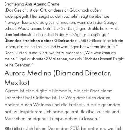
Brightening Anti-Ageing Creme
„Das Gesicht ist der Ort, an dem sich Glück nach außen
widerspiegelt. Hier zeigst du dein Lächeln“, sagt sie über die
Novage+ Icons, die sie glücklich machen, wenn sie in den Spiegel
schaut. Was Diamond betrifft: „Fühl dich jünger, strahle heller – mit
dem funkelndsten Inhaltsstoff in der Anti-Aging-Hautpflege.“
Über das Erreichen deines Glücksortes:
„Mit Oriflame lebe ich ein
Leben, das meine Träume und Erwartungen bei weitem übertrifft.“
Doch Nurten ist motiviert, weiter zu wachsen: „Wie weit kann ich
meine Flügel ausbreiten? Mal sehen, was als Nächstes kommt! Es gibt
keine Grenzen.“
Aurora Medina (Diamond Director,
Mexiko)
Aurora ist eine digitale Nomadin, die seit über einem
Jahrzehnt bei Oriflame ist. Ihr Weg dreht sich darum,
andere durch Wellness und die Freiheit, die sie gefunden
hat, zu inspirieren: „Ich habe gelernt, flexibel zu sein und
Menschen ihr eigenes Tempo gehen zu lassen.“
„Ich bin im Dezember 2013 beigetreten, weil ich
Rückblick: