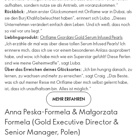
aufhalten, sondern nutze sie als Antrieb, um voranzukommen.“
Rückblick:
„Mein erster Glücksmoment mit Oriflame war in Dubai, als
sie den Burj Khalifa beleuchtet haben“, erinnert sich Liuba. „Dieses
Unternehmen verändert einfach dein Leben. Und ich weiß, dass noch
so viel vor uns liegt.“
Lieblingsprodukt:
Oriflame Giordani Gold Serum Infused Pearls
„Ich erzähle dir mal was über diese tollen Serum Infused Pearls! Ich
erinnere mich, dass ich sie vor einem besonderen Anlass ausprobiert
habe, und wow, ich habe mich wie ein Superstar gefühlt! Diese Perlen
sind wie meine Geheimwaffe“, sagt Liuba.
Über das Erreichen deines Glücksortes:
„Ich bin hungrig danach, zu
lernen, zu wachsen und mehr zu erreichen“, sagt Craig. „Das Beste,
was ich auf meiner Reise mit Oriflame über mich selbst gelernt habe,
ist, dass ich unaufhaltsam bin. Alles ist möglich.“
MEHR ERFAHREN
Anna Peska-Formela & Małgorzata
Formela (Gold Executive Director &
Senior Manager, Polen)