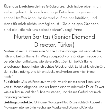
„Ich habe über mich
Über das Erreichen deines Glücksortes:
selbst gelernt, dass ich wichtige Entscheidungen sehr
schnell treffen kann, basierend auf meiner Intuition, und
dass für mich nichts unmöglich ist. Die einzigen Grenzen
sind die, die wir uns selbst setzen“, sagt Anna.
Nurten Saritas (Senior Diamond
Director, Türkei)
Nurten ist seit 17 Jahren eine Stütze für beständige und verlässliche
Führung bei Oriflame. Ihr Weg ist geprägt von ständiger Freude und
persönlicher Entfaltung, wie sie erzählt: „Seit ich bei Oriflame
angefangen habe, habe ich echtes Glück erlebt. Es ist wirklich ein Ort
der Selbstfindung, und ich entdecke und verbessere mich immer
noch.“
Rückblick:
„Als ich Executive wurde, wurde ich mit einer Limousine
von zu Hause abgeholt, und wir hatten eine wundervolle Feier. Es war
wie ein Traum, auf der Bühne zu stehen, und dieses Gefühl hat mich
tagelang begleitet.“
Lieblingsprodukte:
Oriflame Novage+ Nutri6 Gesichtsöl-Kapseln,
Novage+ Intense Skin Recharge Maske und Diamond Cellular