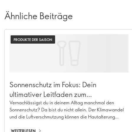
Ähnliche Beiträge
PRODUKTE DER SAISON
Sonnenschutz im Fokus: Dein
ultimativer Leitfaden zum
Sonnenschutz
Vernachlässigst du in deinem Alltag manchmal den
Sonnenschutz? Da bist du nicht allein. Der Klimawandel
und die Luftverschmutzung können die Hautalterung
beschleunigen und zu Hyperpigmentierung, feinen Linien
und Kollagenverlust führen. Mit unserem Sortiment an
WEITERLESEN