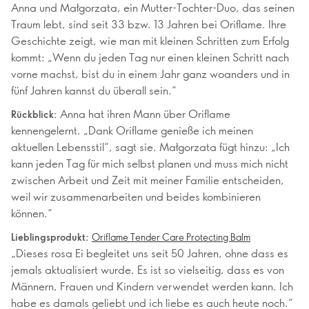
Anna und Małgorzata, ein Mutter-Tochter-Duo, das seinen
Traum lebt, sind seit 33 bzw. 13 Jahren bei Oriflame. Ihre
Geschichte zeigt, wie man mit kleinen Schritten zum Erfolg
kommt: „Wenn du jeden Tag nur einen kleinen Schritt nach
vorne machst, bist du in einem Jahr ganz woanders und in
fünf Jahren kannst du überall sein.“
Anna hat ihren Mann über Oriflame
Rückblick:
kennengelernt. „Dank Oriflame genieße ich meinen
aktuellen Lebensstil“, sagt sie. Małgorzata fügt hinzu: „Ich
kann jeden Tag für mich selbst planen und muss mich nicht
zwischen Arbeit und Zeit mit meiner Familie entscheiden,
weil wir zusammenarbeiten und beides kombinieren
können.“
Lieblingsprodukt:
Oriflame Tender Care Protecting Balm
„Dieses rosa Ei begleitet uns seit 50 Jahren, ohne dass es
jemals aktualisiert wurde. Es ist so vielseitig, dass es von
Männern, Frauen und Kindern verwendet werden kann. Ich
habe es damals geliebt und ich liebe es auch heute noch.“