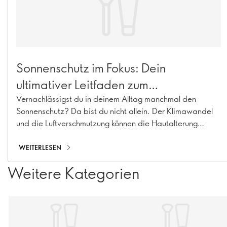
Sonnenschutz im Fokus: Dein
ultimativer Leitfaden zum
Sonnenschutz
Vernachlässigst du in deinem Alltag manchmal den
Sonnenschutz? Da bist du nicht allein. Der Klimawandel
und die Luftverschmutzung können die Hautalterung
beschleunigen und zu Hyperpigmentierung, feinen Linien
und Kollagenverlust führen. Mit unserem Sortiment an
WEITERLESEN
Sonnenschutz-Basics, darunter Sonnencremes,
Weitere Kategorien
Feuchtigkeitscremes mit Lichtschutzfaktor und Make-up
mit Lichtschutzfaktor, bist du das ganze Jahr über gut
geschützt!