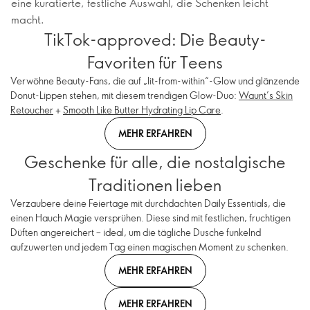
eine kuratierte, festliche Auswahl, die Schenken leicht
macht.
TikTok-approved: Die Beauty-
Favoriten für Teens
Verwöhne Beauty-Fans, die auf „lit-from-within“-Glow und glänzende
Donut-Lippen stehen, mit diesem trendigen Glow-Duo:
Waunt’s Skin
Retoucher
+
Smooth Like Butter Hydrating Lip Care
.
MEHR ERFAHREN
Geschenke für alle, die nostalgische
Traditionen lieben
Verzaubere deine Feiertage mit durchdachten Daily Essentials, die
einen Hauch Magie versprühen. Diese sind mit festlichen, fruchtigen
Düften angereichert – ideal, um die tägliche Dusche funkelnd
aufzuwerten und jedem Tag einen magischen Moment zu schenken.
MEHR ERFAHREN
MEHR ERFAHREN