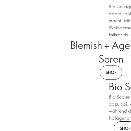
Bio Collag
dabei sanf
macht. Mit
Weißdornex
Mikrozirku
Blemish + Age
Seren
SHOP
Bio 
Bio Sebum 
dazu bei, 
während di
Kollagenpr
SHOP