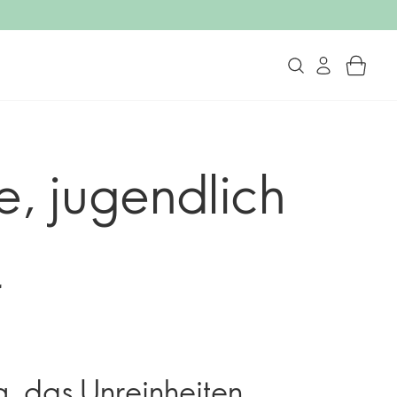
e, jugendlich
t
g, das Unreinheiten