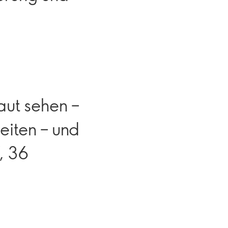
aut sehen –
heiten – und
, 36