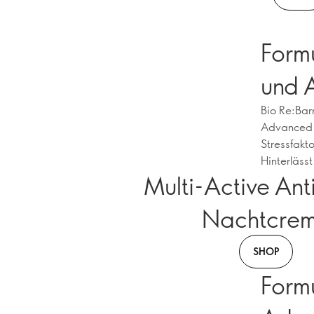
Formu
und 
Bio Re:Bar
Advanced P
Stressfakt
Hinterlässt
Multi-Active Ant
Nachtcre
SHOP
Formu