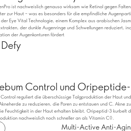
enPro ist nachweislich genauso wirksam wie Retinol gegen Falte
ter zur Haut – was es besonders für die empfindliche Augenpart
 der Eye Vital Technologie, einem Komplex aus arabischen Jasm
trakten, der dunkle Augenringe und Schwellungen reduziert, in
lation der Augenkonturen fördert
 Defy
Sebum Control und Oripeptide
Control reguliert die überschüssige Talgproduktion der Haut und
Akneherde zu reduzieren, die Poren zu entstauen und C. Akne 
e Feuchtigkeit in der Haut erhalten bleibt. Oripeptid-3 kurbelt d
oduktion nachweislich noch schneller an als Vitamin C◊.
Multi-Active Anti-Ag