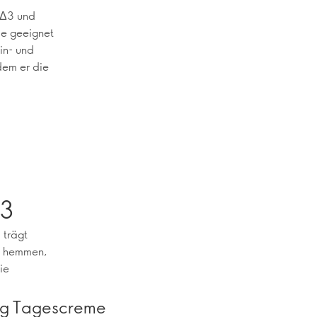
nΔ3 und
ie geeignet
in- und
dem er die
-3
 trägt
zu hemmen,
ie
ing Tagescreme