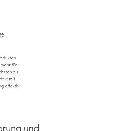
e
rodukten.
mehr für
chsten zu
fekt mit
g effektiv
erung und