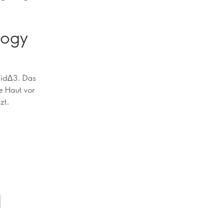
logy
amidΔ3. Das
e Haut vor
zt.
d