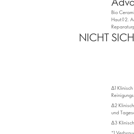
Adva
Bio Cerami
Haut◊2. Ad
Reparaturp
NICHT SICH
Δ1 Klinisc
Reinigungs
Δ2 Klinisch
und Tages
Δ3 Klinisch
*1 Verbrau