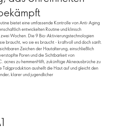
bekämpft
ine bietet eine umfassende Kontrolle von Anti-Aging
nschaftlich entwickelten Routine und klinisch
 zwei Wochen. Die 9 Bio-Aktivierungstechnologien
e braucht, wo sie es braucht - kraftvoll und doch sanft.
 sichtbaren Zeichen der Hautalterung, einschließlich
verstopfte Poren und die Sichtbarkeit von
C. acnes zu hemmenHilft, zukünftige Akneausbrüche zu
 Talgproduktion aushellt die Haut auf und gleicht den
nder, klarer und jugendlicher
Δ1