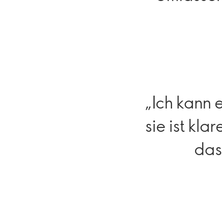
„Ich kann 
sie ist kla
das