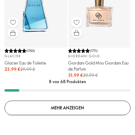
(
1762
)
(
1711
)
GLACIER
GIORDANI GOLD
Glacier Eau de Toilette
Giordani Gold Miss Giordani Eau
de Parfum
23,99 €
29,99 €
31,99 €
39,99 €
8 von 68 Produkten
MEHR ANZEIGEN