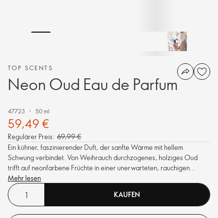
TOP SCENTS
Neon Oud Eau de Parfum
47723
50 ml
59,49 €
Regulärer Preis:
69,99 €
Ein kühner, faszinierender Duft, der sanfte Wärme mit hellem
Schwung verbindet. Von Weihrauch durchzogenes, holziges Oud
trifft auf neonfarbene Früchte in einer unerwarteten, rauchigen
Verschmelzung von gewagter Energie.
Mehr lesen
KAUFEN