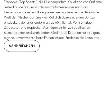
Entdecke „Top Scents“, die Nischenparfüm-Kollektion von Oriflame.
Jedes Eau de Parfum wurde von Parfümeuren der nächsten
Generation kreiert und bringt eine unerwartete Perspektive in die
Welt der Nischenparfüms – es lädt dich dazu ein, einen Duft zu
entdecken, der alles andere als gewöhnlich ist. Von spritzigen
Zitrusnoten und tropischen Ausflügen bis hin zu rebellischen
Blumenaromen und strahlendem Oud – jede Kreation hat ihre ganz
eigene, unverwechselbare Persönlichkeit. Entdecke die komplette
Kollektion, stelle dir deine eigene Duftgarderobe zusammen und
MEHR ERFAHREN
finde heraus, warum ein „Top Scents“-Duft niemals genug ist.