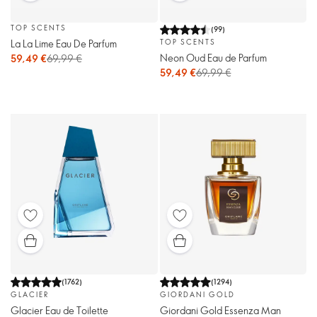
TOP SCENTS
(
99
)
La La Lime Eau De Parfum
TOP SCENTS
Neon Oud Eau de Parfum
59,49 €
69,99 €
59,49 €
69,99 €
(
1762
)
(
1294
)
GLACIER
GIORDANI GOLD
Glacier Eau de Toilette
Giordani Gold Essenza Man