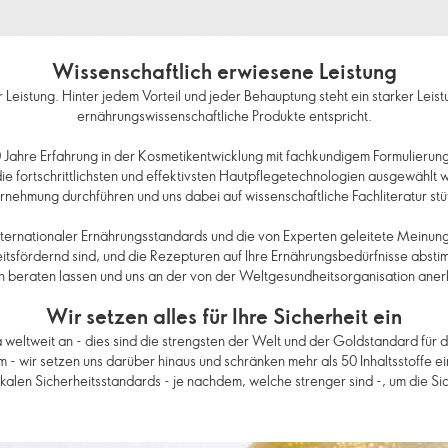
Wissenschaftlich erwiesene Leistung
r Leistung. Hinter jedem Vorteil und jeder Behauptung steht ein starker Le
ernährungswissenschaftliche Produkte entspricht.
 50 Jahre Erfahrung in der Kosmetikentwicklung mit fachkundigem Formulierun
 die fortschrittlichsten und effektivsten Hautpflegetechnologien ausgewählt
ehmung durchführen und uns dabei auf wissenschaftliche Fachliteratur stü
g internationaler Ernährungsstandards und die von Experten geleitete Meinu
eitsfördernd sind, und die Rezepturen auf Ihre Ernährungsbedürfnisse abst
ch beraten lassen und uns an der von der Weltgesundheitsorganisation aner
Wir setzen alles für Ihre Sicherheit ein
weltweit an - dies sind die strengsten der Welt und der Goldstandard für 
um - wir setzen uns darüber hinaus und schränken mehr als 50 Inhaltsstoffe 
okalen Sicherheitsstandards - je nachdem, welche strenger sind -, um die Si