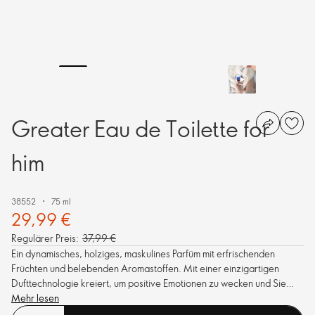
Greater Eau de Toilette for
him
38552
75 ml
29,99 €
Regulärer Preis:
37,99 €
Ein dynamisches, holziges, maskulines Parfüm mit erfrischenden
Früchten und belebenden Aromastoffen. Mit einer einzigartigen
Dufttechnologie kreiert, um positive Emotionen zu wecken und Sie
dazu zu inspirieren, jede Grenze zu überschreiten.
Mehr lesen