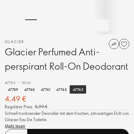
GLACIER
Glacier Perfumed Anti-
perspirant Roll-On Deodorant
47763
50 ml
47763
47759
47760
47761
47762
4,49 €
Regulärer Preis:
5,99 €
Schnell trocknender Deoroller mit dem frischen, zitrusartigen Duft von
Glacier Eau De Toilette.
Mehr lesen