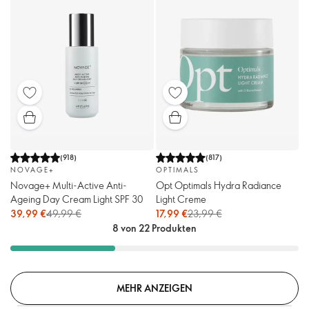
(
918
)
(
817
)
NOVAGE+
OPTIMALS
Novage+ Multi-Active Anti-
Opt Optimals Hydra Radiance
Ageing Day Cream Light SPF 30
Light Creme
39,99 €
49,99 €
17,99 €
23,99 €
8 von 22 Produkten
MEHR ANZEIGEN