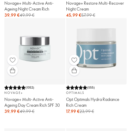
Novage+ Multi-Active Anti-
Novage+ Restore Multi-Recover
Ageing Night Cream Rich
Night Cream
39,99 €
49,99 €
45,99 €
57,99 €
(
1052
)
(
555
)
NOVAGE+
OPTIMALS
Novage+ Multi-Active Anti-
Opt Optimals Hydra Radiance
Ageing Day Cream Rich SPF 30
Rich Cream
39,99 €
49,99 €
17,99 €
23,99 €