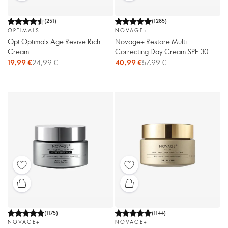
(
251
)
(
1285
)
OPTIMALS
NOVAGE+
Opt Optimals Age Revive Rich
Novage+ Restore Multi-
Cream
Correcting Day Cream SPF 30
19,99 €
24,99 €
40,99 €
57,99 €
(
1175
)
(
1144
)
NOVAGE+
NOVAGE+