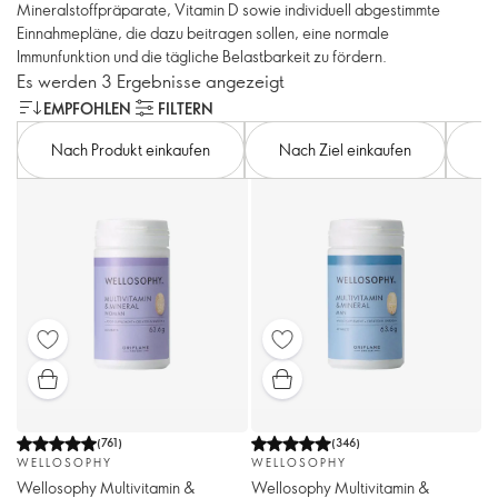
Mineralstoffpräparate, Vitamin D sowie individuell abgestimmte
Einnahmepläne, die dazu beitragen sollen, eine normale
Immunfunktion und die tägliche Belastbarkeit zu fördern.
Es werden 3 Ergebnisse angezeigt
EMPFOHLEN
FILTERN
Nach Produkt einkaufen
Nach Ziel einkaufen
Na
(
761
)
(
346
)
WELLOSOPHY
WELLOSOPHY
Wellosophy Multivitamin &
Wellosophy Multivitamin &