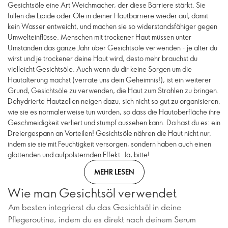
Gesichtsöle eine Art Weichmacher, der diese Barriere stärkt. Sie
füllen die Lipide oder Öle in deiner Hautbarriere wieder auf, damit
kein Wasser entweicht, und machen sie so widerstandsfähiger gegen
Umwelteinflüsse. Menschen mit trockener Haut müssen unter
Umständen das ganze Jahr über Gesichtsöle verwenden - je älter du
wirst und je trockener deine Haut wird, desto mehr brauchst du
vielleicht Gesichtsöle. Auch wenn du dir keine Sorgen um die
Hautalterung machst (verrate uns dein Geheimnis!), ist ein weiterer
Grund, Gesichtsöle zu verwenden, die Haut zum Strahlen zu bringen.
Dehydrierte Hautzellen neigen dazu, sich nicht so gut zu organisieren,
wie sie es normalerweise tun würden, so dass die Hautoberfläche ihre
Geschmeidigkeit verliert und stumpf aussehen kann. Da hast du es: ein
Dreiergespann an Vorteilen! Gesichtsöle nähren die Haut nicht nur,
indem sie sie mit Feuchtigkeit versorgen, sondern haben auch einen
glättenden und aufpolsternden Effekt. Ja, bitte!
MEHR LESEN
Wie man Gesichtsöl verwendet
Am besten integrierst du das Gesichtsöl in deine
Pflegeroutine, indem du es direkt nach deinem Serum