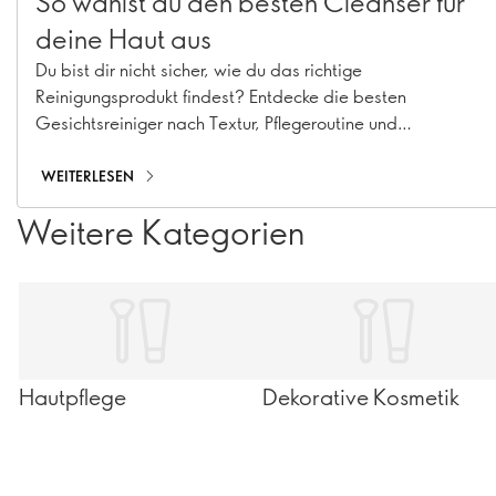
So wählst du den besten Cleanser für
deine Haut aus
Du bist dir nicht sicher, wie du das richtige
Reinigungsprodukt findest? Entdecke die besten
Gesichtsreiniger nach Textur, Pflegeroutine und
Hautproblemen – von sanften Produkten für die tägliche
Reinigung bis hin zur doppelten Reinigung
WEITERLESEN
Weitere Kategorien
Hautpflege
Dekorative Kosmetik