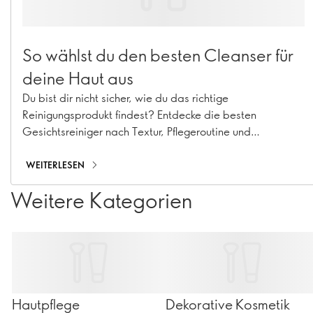
So wählst du den besten Cleanser für
deine Haut aus
Du bist dir nicht sicher, wie du das richtige
Reinigungsprodukt findest? Entdecke die besten
Gesichtsreiniger nach Textur, Pflegeroutine und
Hautproblemen – von sanften Produkten für die tägliche
Reinigung bis hin zur doppelten Reinigung
WEITERLESEN
Weitere Kategorien
Hautpflege
Dekorative Kosmetik