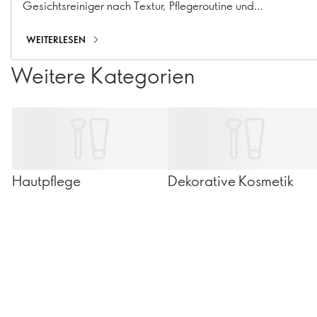
Gesichtsreiniger nach Textur, Pflegeroutine und
Hautproblemen – von sanften Produkten für die tägliche
Reinigung bis hin zur doppelten Reinigung
WEITERLESEN
Weitere Kategorien
Hautpflege
Dekorative Kosmetik