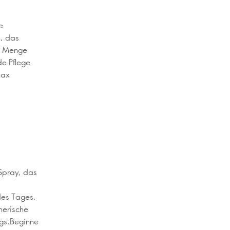
e
n, das
ne Menge
de Pflege
nax
 Spray, das
des Tages,
herische
egs.Beginne