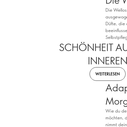
Die Wellos
ausgewogen
Düfte, die
beeinfluss
Selbstpfle
SCHÖNHEIT A
INNERE
WEITERLESEN
Adap
Mor
Wie du dei
möchten, d
nimmt dein