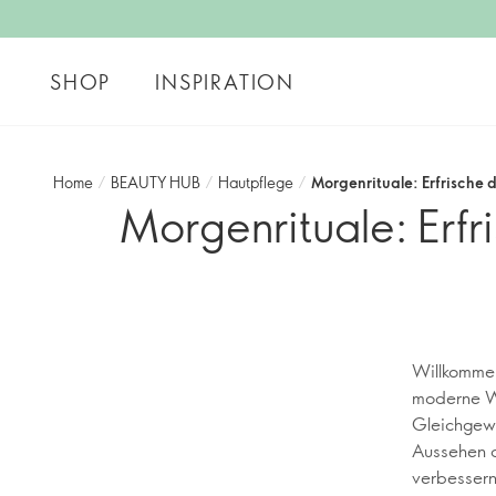
SHOP
INSPIRATION
Home
/
BEAUTY HUB
/
Hautpflege
/
Morgenrituale: Erfrische
Morgenrituale: Erf
Willkommen
moderne Wi
Gleichgewi
Aussehen d
verbessern