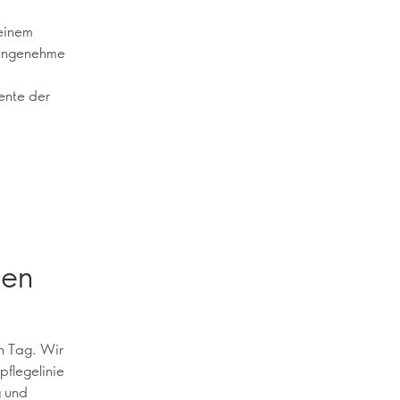
 einem
t angenehme
ente der
den
n Tag. Wir
pflegelinie
g und