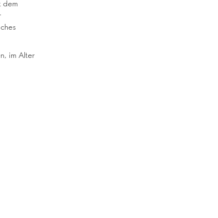
it dem
r
iches
n, im Alter