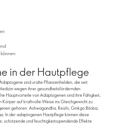
hen
und
, können
 in der Hautpflege
aptogene sind uralte Pflanzenhelden, die seit
n Medizin wegen ihrer gesundheitsfördernden
e Hauptvorteile von Adaptogenen sind ihre Fähigkeit,
n Körper auf kraftvolle Weise ins Gleichgewicht zu
genen gehören: Ashwagandha, Reishi, Ginkgo Biloba,
. In der adaptogenen Hautpflege können diese
e, schützende und feuchtigkeitsspendende Effekte