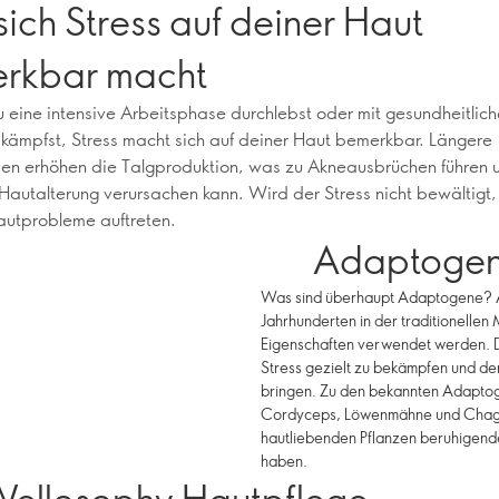
ich Stress auf deiner Haut
rkbar macht
u eine intensive Arbeitsphase durchlebst oder mit gesundheitlic
kämpfst, Stress macht sich auf deiner Haut bemerkbar. Längere
en erhöhen die Talgproduktion, was zu Akneausbrüchen führen 
 Hautalterung verursachen kann. Wird der Stress nicht bewältigt
autprobleme auftreten.
Adaptogene
Was sind überhaupt Adaptogene? Ad
Jahrhunderten in der traditionelle
Eigenschaften verwendet werden. Di
Stress gezielt zu bekämpfen und de
bringen. Zu den bekannten Adapto
Cordyceps, Löwenmähne und Chaga
hautliebenden Pflanzen beruhigend
haben.
Wellosophy Hautpflege