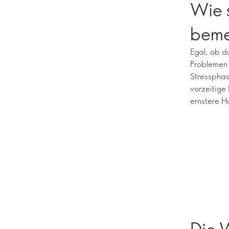
Wie s
beme
Egal, ob d
Problemen 
Stressphas
vorzeitige
ernstere H
Die 