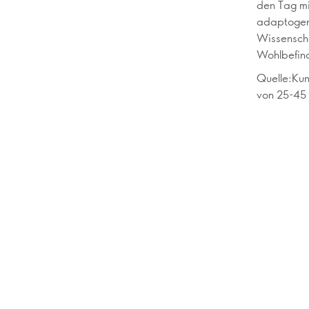
den Tag mi
adaptogene
Wissenscha
Wohlbefind
Quelle:Kun
von 25-45