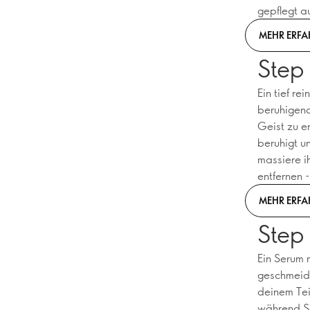
gepflegt a
MEHR ERFA
Step
Ein tief r
beruhigend
Geist zu e
beruhigt u
massiere i
entfernen 
MEHR ERFA
Step
Ein Serum 
geschmeidi
deinem Tei
während Sc