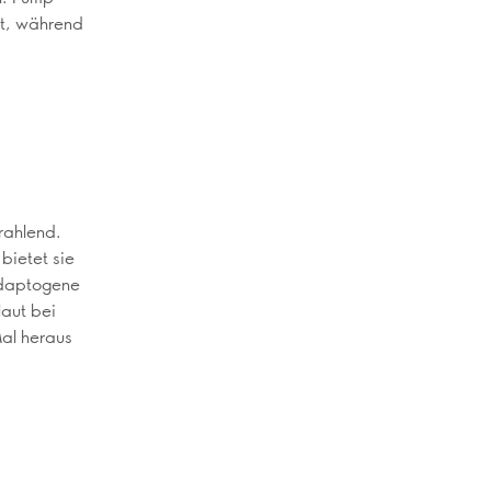
ht, während
rahlend.
bietet sie
adaptogene
aut bei
al heraus