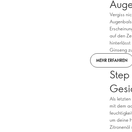
Auge
Vergiss ni
Augenbalsa
Erscheinun
auf den Ze
hinterläss
Ginseng zu
MEHR ERFAHREN
Step 
Gesi
Als letzte
mit dem ad
feuchtigke
um deine H
Zitronenöl