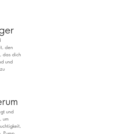
ger
d
t, den
, das dich
and und
 zu
erum
egt und
, um
chtigkeit,
n. Pump