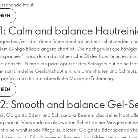
ussehende Haut.
HREN
 1: Calm and balance Hautreini
einigendes Gel, das deine Sinne beruhigt und mit schützendem un
em Ginkgo Biloba angereichert ist. Die nachgewiesene Fähigkei
ntspannen*, wird durch das ätherische Öl der Kamille unterstützt
nd erfrischt. Pumpe ein paar Spritzer des Reinigers auf deine H
hn sanft in deine Gesichtshaut ein, um Unreinheiten und Schmutz
- perfekt auch für die abendliche Make-up-Entfernung.
HREN
 2: Smooth and balance Gel-S
mit Galgantblättern und Schisandra-Beeren, das deine Haut pfl
g macht. Verwende es als zweiten Schritt deiner Morgenroutine
nt eine wohltuende Pflege zu bieten. Galgantblätter spenden Feu
hisandra zur Erhaltung eines frischen Hautbildes beitragen kan