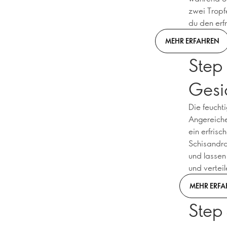
zwei Tropf
du den erf
MEHR ERFAHREN
Step
Gesi
Die feucht
Angereiche
ein erfris
Schisandra
und lassen
und vertei
MEHR ERFA
Step