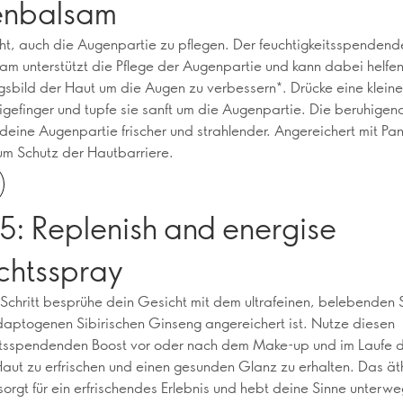
nbalsam
cht, auch die Augenpartie zu pflegen. Der feuchtigkeitsspendend
m unterstützt die Pflege der Augenpartie und kann dabei helfe
gsbild der Haut um die Augen zu verbessern*. Drücke eine klei
igefinger und tupfe sie sanft um die Augenpartie. Die beruhigen
t deine Augenpartie frischer und strahlender. Angereichert mit Pa
m Schutz der Hautbarriere.
5: Replenish and energise
chtsspray
n Schritt besprühe dein Gesicht mit dem ultrafeinen, belebenden
aptogenen Sibirischen Ginseng angereichert ist. Nutze diesen
itsspendenden Boost vor oder nach dem Make-up und im Laufe 
aut zu erfrischen und einen gesunden Glanz zu erhalten. Das ät
 sorgt für ein erfrischendes Erlebnis und hebt deine Sinne unterw